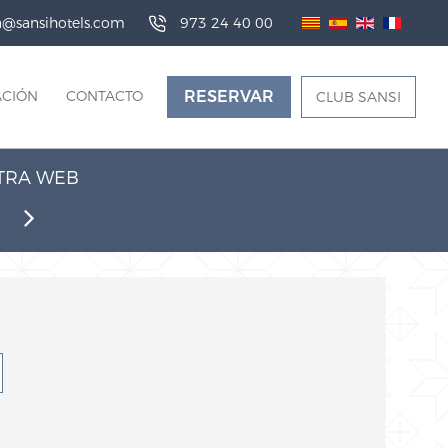
da@sansihotels.com
973 24 40 00
ACIÓN
CONTACTO
RESERVAR
CLUB SANSI
STRA WEB