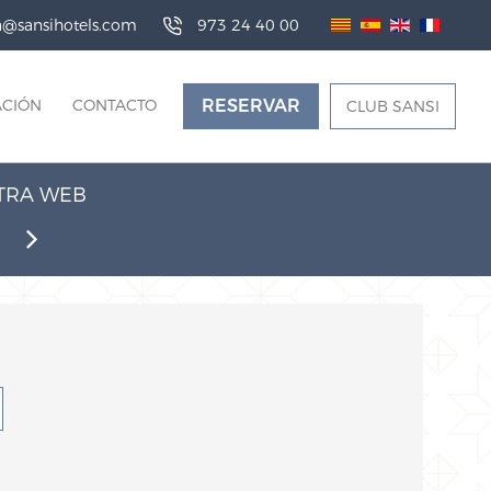
da@sansihotels.com
973 24 40 00
ACIÓN
CONTACTO
RESERVAR
CLUB SANSI
STRA WEB