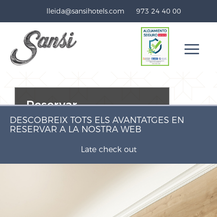
lleida@sansihotels.com
973 24 40 00
Reservar
DESCOBREIX TOTS ELS AVANTATGES EN
RESERVAR A LA NOSTRA WEB
Codi promocional
sansifree
(Aplica'l en fer la teva reserva)
Late check out
BUSCAR