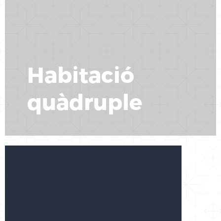
Habitació
quàdruple