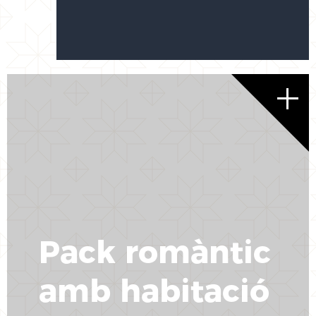
Pack romàntic
amb habitació