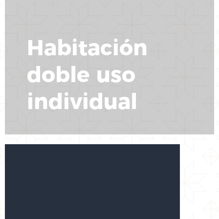
Habitación
doble uso
individual