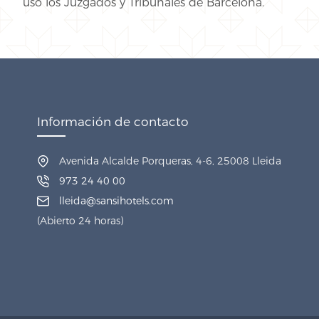
uso los Juzgados y Tribunales de Barcelona.
Información de contacto
Avenida Alcalde Porqueras, 4-6, 25008 Lleida
973 24 40 00
lleida@sansihotels.com
(Abierto 24 horas)