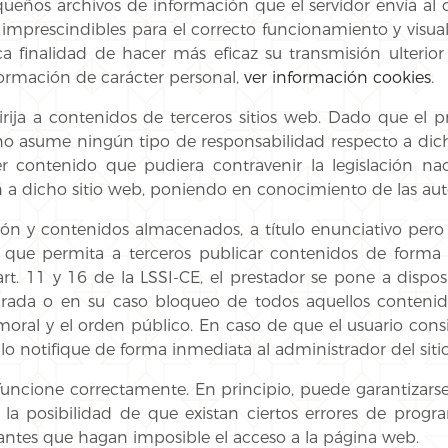
equeños archivos de información que el servidor envía al
rescindibles para el correcto funcionamiento y visualizac
a finalidad de hacer más eficaz su transmisión ulterior
nformación de carácter personal,
ver información cookies
.
dirija a contenidos de terceros sitios web. Dado que el
e no asume ningún tipo de responsabilidad respecto a dic
 contenido que pudiera contravenir la legislación nac
ón a dicho sitio web, poniendo en conocimiento de las au
n y contenidos almacenados, a título enunciativo pero no
o que permita a terceros publicar contenidos de form
t. 11 y 16 de la LSSI-CE, el prestador se pone a disposi
irada o en su caso bloqueo de todos aquellos contenido
 moral y el orden público. En caso de que el usuario con
a lo notifique de forma inmediata al administrador del siti
funcione correctamente. En principio, puede garantizarse
a la posibilidad de que existan ciertos errores de pro
ejantes que hagan imposible el acceso a la página web.