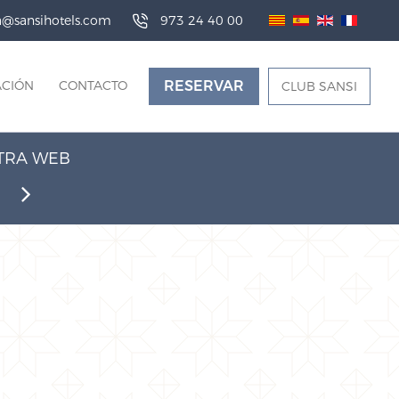
da@sansihotels.com
973 24 40 00
ACIÓN
CONTACTO
RESERVAR
CLUB SANSI
STRA WEB